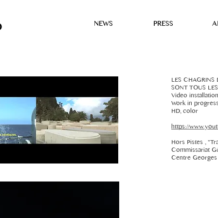
NEWS
PRESS
A
D
LES CHAGRINS 
SONT TOUS LE
Video installatio
Work in progress
HD, color
https://www.yo
Hors Pistes , "Tr
Commissariat G
Centre Georges 