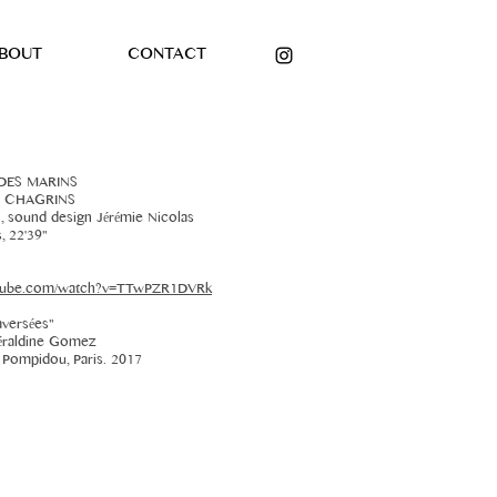
BOUT
CONTACT
DES MARINS
S CHAGRINS
n, sound design Jérémie Nicolas
, 22'39"
utube.com/watch?v=TTwPZR1DVRk
aversées"
éraldine Gomez
Pompidou, Paris.
2017