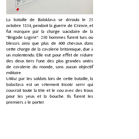
La bataille de Balaklava se déroula le 25
octobre 1854, pendant la guerre de Crimée, et
fut marquée par la charge suicidaire de la
"Brigade Légère": 250 hommes furent tués ou
blessés ainsi que plus de 400 chevaux dans
cette charge de la cavalerie britannique, due à
un malentendu. Elle eut pour effet de réduire
des deux tiers l’une des plus grandes unités
de cavalerie du monde, sans aucun objectif
militaire.
Utilisé par les soldats lors de cette bataille, la
balaclava est un vêtement tricoté serré qui
couvrait toute la tête et le cou avec des trous
pour les yeux et la bouche. Ils furent les
premiers à le porter.
Inépendantistes corses, Black Blocs, la
Cagoule, Action Directe, BDSM, tous les
groupes d’interventions et de subversions à
travers le monde portent cette cagoule. La
Balaklava est un des signes flous de la
représentation de la résistance et de